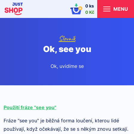
0 ks
MENU
0 Kč
Slovník
Ok, see you
Ok, uvidíme se
Použití fráze "see you"
Fráze "see you" je běžná forma loučení, kterou lidé
používají, když očekávají, že se s někým znovu setkají.