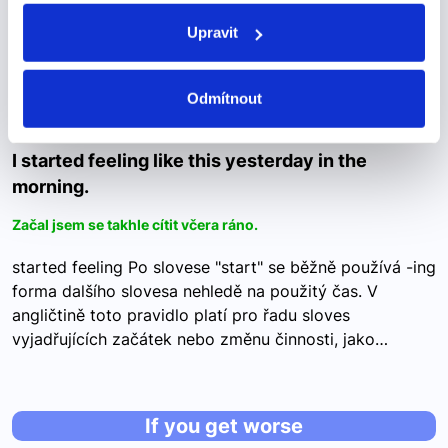
Další výrazy nebo fráze v této kategorii našeho
Upravit
slovníku
I started feeling like this yesterday in
Odmítnout
the morning.
I started feeling like this yesterday in the
morning.
Začal jsem se takhle cítit včera ráno.
started feeling Po slovese "start" se běžně používá -ing
forma dalšího slovesa nehledě na použitý čas. V
angličtině toto pravidlo platí pro řadu sloves
vyjadřujících začátek nebo změnu činnosti, jako…
If you get worse