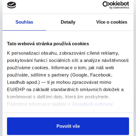
Talk to you later
Význam: Promluvíme si později.
Souhlas
Detaily
Více o cookies
"I'm busy now. Talk to you later." (Teď jsem
zaneprázdněný. Promluvíme si později.)
Tato webová stránka používá cookies
K personalizaci obsahu, zobrazování cílené reklamy,
poskytování funkcí sociálních sítí a analýze návštěvnosti
používáme cookies. Informace o tom, jak náš web
Produkty, kde výraz nebo frázi učíme
používáte, sdílíme s partnery (Google, Facebook,
Leadhub apod.) — ti je mohou zpracovávat mimo
EU/EHP na základě standardních smluvních doložek a
Pro začátečníky
Nejoblíběnější
kombinovat s dalšími daty, která jim poskytnete.
Online kurz - Angličtina od nuly
Podrobné informace najdete v
Zásadách ochrany
450 Kč
Detail
osobních údajů
. Souhlas můžete kdykoli změnit nebo
odvolat v nastavení cookies, případně se obrátit na
ÚOOÚ.
Povolit vše