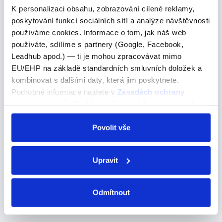
K personalizaci obsahu, zobrazování cílené reklamy,
poskytování funkcí sociálních sítí a analýze návštěvnosti
Look out - dávat pozor, být opatrný
používáme cookies. Informace o tom, jak náš web
používáte, sdílíme s partnery (Google, Facebook,
"Look out for the car!" (Pozor na auto!)
Leadhub apod.) — ti je mohou zpracovávat mimo
EU/EHP na základě standardních smluvních doložek a
kombinovat s dalšími daty, která jim poskytnete.
Look after - starat se o něco/někoho
Podrobné informace najdete v
Zásadách ochrany
osobních údajů
. Souhlas můžete kdykoli změnit nebo
"Can you look after my dog?" (Můžeš se
odvolat v nastavení cookies, případně se obrátit na
postarat o mého psa?)
ÚOOÚ.
Povolit vše
Upravit
Look up - vyhledat informaci, podívat se nahoru
"Look up the word in the dictionary."
Odmítnout
(Vyhledej to slovo ve slovníku.)