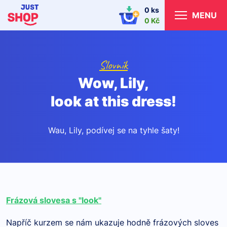
0 ks
MENU
0 Kč
Slovník
Wow, Lily,
look at this dress!
Wau, Lily, podívej se na tyhle šaty!
Frázová slovesa s "look"
Napříč kurzem se nám ukazuje hodně frázových sloves