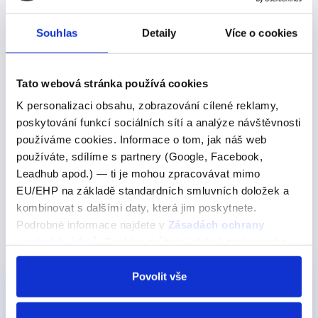
dostat trochu vody, prosím?)
Souhlas
Detaily
Více o cookies
Shrnutí
Tato webová stránka používá cookies
K personalizaci obsahu, zobrazování cílené reklamy,
"Any" se používá v
otázkách
,
záporných
poskytování funkcí sociálních sítí a analýze návštěvnosti
větách a podmínkových větách.
používáme cookies. Informace o tom, jak náš web
používáte, sdílíme s partnery (Google, Facebook,
"Some" se používá v
kladných
větách.
Leadhub apod.) — ti je mohou zpracovávat mimo
EU/EHP na základě standardních smluvních doložek a
kombinovat s dalšími daty, která jim poskytnete.
Podrobné informace najdete v
Zásadách ochrany
Produkty, kde výraz nebo frázi učíme
osobních údajů
. Souhlas můžete kdykoli změnit nebo
odvolat v nastavení cookies, případně se obrátit na
ÚOOÚ.
Povolit vše
Pro začátečníky
Nejoblíběnější
Online kurz - Angličtina od nuly