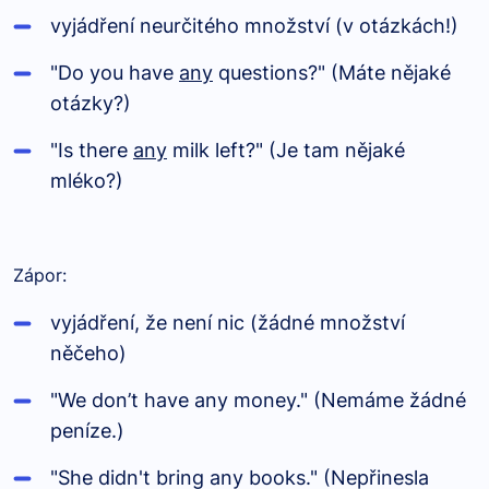
vyjádření neurčitého množství (v otázkách!)
"Do you have
any
questions?" (Máte nějaké
otázky?)
"Is there
any
milk left?" (Je tam nějaké
mléko?)
Zápor:
vyjádření, že není nic (žádné množství
něčeho)
"We don’t have any money." (Nemáme žádné
peníze.)
"She didn't bring any books." (Nepřinesla