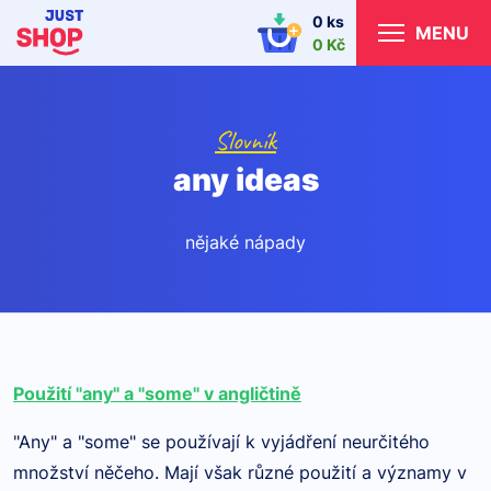
0 ks
MENU
0 Kč
Slovník
any ideas
nějaké nápady
Použití "any" a "some" v angličtině
"Any" a "some" se používají k vyjádření neurčitého
množství něčeho. Mají však různé použití a významy v