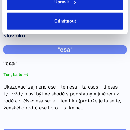
450 Kč
Detail
Upravit
Odmítnout
Další výrazy nebo fráze v této kategorii našeho
slovníku
"esa"
"esa"
Ten, ta, to -->
Ukazovací zájmeno ese – ten esa – ta esos – ti esas –
ty vždy musí být ve shodě s podstatným jménem v
rodě a v čísle: esa serie – ten film (protože je la serie,
ženského rodu) ese libro – ta kniha…