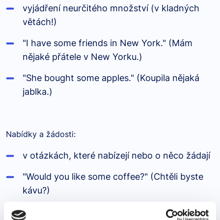
vyjádření neurčitého množství (v kladných
větách!)
"I have some friends in New York." (Mám
nějaké přátele v New Yorku.)
"She bought some apples." (Koupila nějaká
jablka.)
Nabídky a žádosti:
v otázkách, které nabízejí nebo o něco žádají
"Would you like some coffee?" (Chtěli byste
kávu?)
"Can I have some water, please?" (Můžu