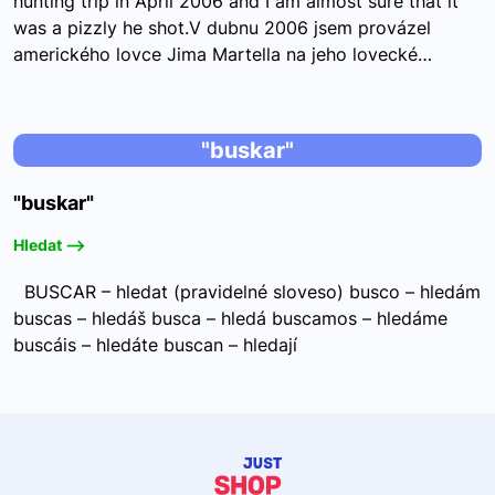
hunting trip in April 2006 and I am almost sure that it
was a pizzly he shot.V dubnu 2006 jsem provázel
amerického lovce Jima Martella na jeho lovecké…
"buskar"
"buskar"
Hledat -->
BUSCAR – hledat (pravidelné sloveso) busco – hledám
buscas – hledáš busca – hledá buscamos – hledáme
buscáis – hledáte buscan – hledají