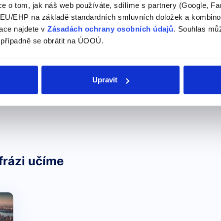
e o tom, jak náš web používáte, sdílíme s partnery (Google, Fa
U/EHP na základě standardních smluvních doložek a kombinovat
ace najdete v
Zásadách ochrany osobních údajů
. Souhlas můž
žívaná k ujištění někoho, že není důvod k obavám ne
 případně se obrátit na ÚOOÚ.
poděkování nebo omluvu a znamená "není zač", "to je
Upravit
oužívaný v každodenní konverzaci.
frázi učíme