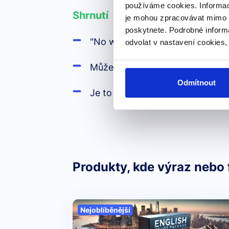
používáme cookies. Informac
Shrnutí
je mohou zpracovávat mimo E
poskytnete. Podrobné inform
"No worries" je běžná fráze pou
odvolat v nastavení cookies,
Může se použít jako reakce na 
Odmítnout
Je to neformální výraz často p
Produkty, kde výraz nebo 
Nejoblíběnější