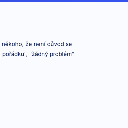
ní někoho, že není důvod se
v pořádku", "žádný problém"