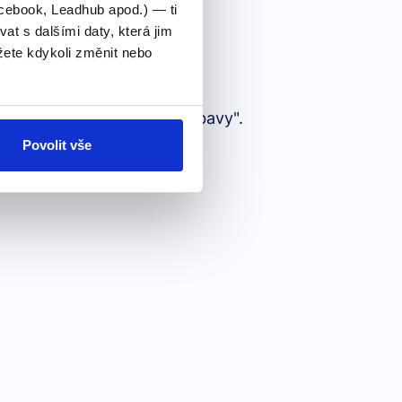
cebook, Leadhub apod.) — ti
 s dalšími daty, která jim
ete kdykoli změnit nebo
bo stresu.
 v pořádku" nebo "neměj obavy".
Povolit vše