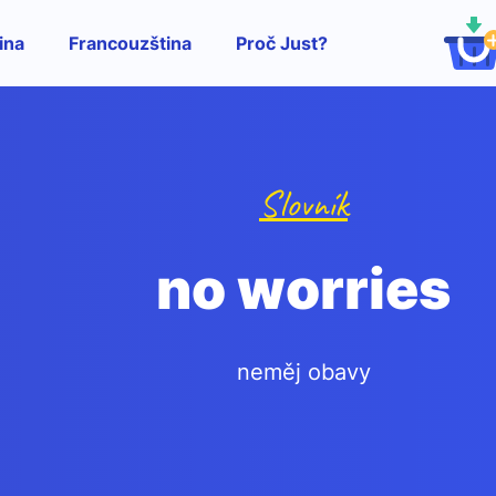
ina
Francouzština
Proč Just?
Slovník
no worries
neměj obavy