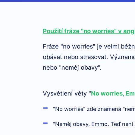
Použití fráze "no worries" v ang
Fráze "no worries" je velmi běžn
obávat nebo stresovat. Významov
nebo "neměj obavy".
Vysvětlení věty "
No worries, Em
"No worries" zde znamená "nemě
"Neměj obavy, Emmo. Teď není 