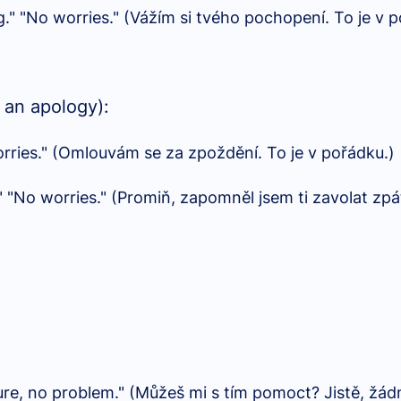
." "No worries." (Vážím si tvého pochopení. To je v 
 an apology):
worries." (Omlouvám se za zpoždění. To je v pořádku.)
k." "No worries." (Promiň, zapomněl jsem ti zavolat zp
ure, no problem." (Můžeš mi s tím pomoct? Jistě, žád