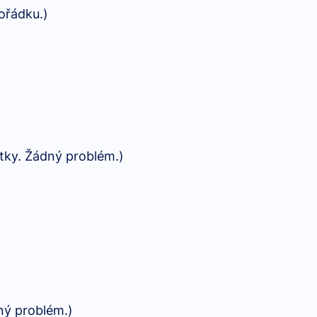
pořádku.)
átky. Žádný problém.)
ný problém.)