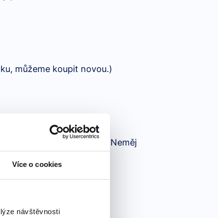
řádku, můžeme koupit novou.)
omněl jsem přinést tu knihu. Neměj
Více o cookies
alýze návštěvnosti