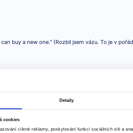
 we can buy a new one." (Rozbil jsem vázu. To je v po
on't worry about it, you can bring it tomorrow." (Zap
Detaily
á cookies
azování cílené reklamy, poskytování funkcí sociálních sítí a an