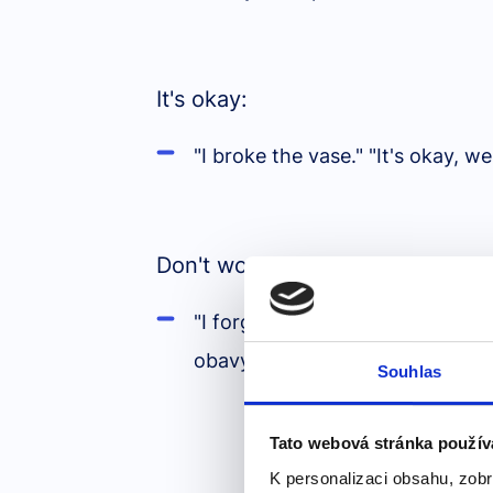
It's okay:
"I broke the vase." "It's okay,
Don't worry about it:
"I forgot to bring the book." "D
obavy, můžeš ji přinést zítra.)
Souhlas
Tato webová stránka použív
K personalizaci obsahu, zobr