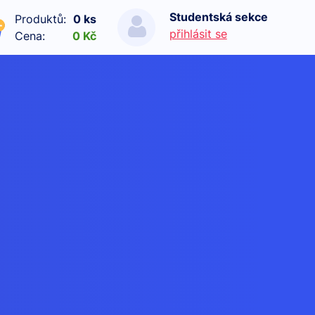
Studentská sekce
Produktů:
0 ks
přihlásit se
Cena:
0 Kč