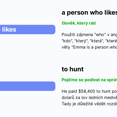
a person who like
člověk, který rád
 likes
Použití zájmena "who" v ang
"kdo", "který", "která", "kter
věty "Emma is a person who
to hunt
Pojďme se podívat na sprá
He paid $58,400 to hunt pol
dolarů za lov ledních medv
Tady je důležité vědět rozd