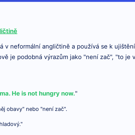
ličtině
á v neformální angličtině a používá se k ujiště
ě je podobná výrazům jako "není zač", "to je 
ma. He is not hungry now.
"
j obavy" nebo "není zač".
hladový."