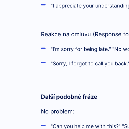
"I appreciate your understanding
Reakce na omluvu (Response to
"I’m sorry for being late." "No 
"Sorry, I forgot to call you bac
Další podobné fráze
No problem:
"Can you help me with this?" "S