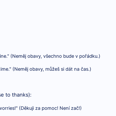
 fine." (Neměj obavy, všechno bude v pořádku.)
time." (Neměj obavy, můžeš si dát na čas.)
e to thanks):
worries!" (Děkuji za pomoc! Není zač!)