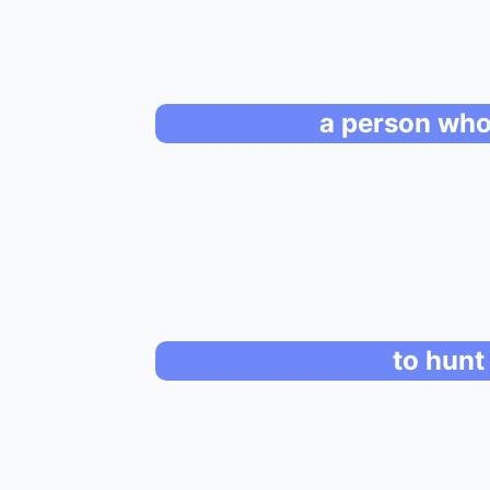
a person who
to hunt