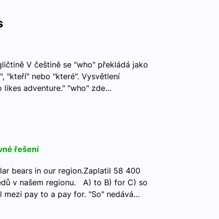
s
ličtině V češtině se "who" překládá jako
é", "kteří" nebo "které". Vysvětlení
 likes adventure." "who" zde…
vné řešení
ar bears in our region.Zaplatil 58 400
ědů v našem regionu. A) to B) for C) so
íl mezi pay to a pay for. "So" nedává…