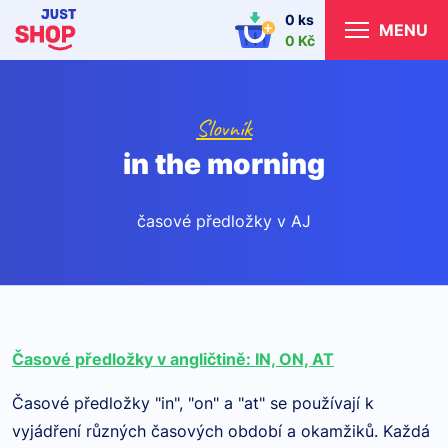
0 ks
MENU
0 Kč
Slovník
in the morning
časové předložky v AJ
Časové předložky v angličtině: IN, ON, AT
Časové předložky "in", "on" a "at" se používají k
vyjádření různých časových období a okamžiků. Každá