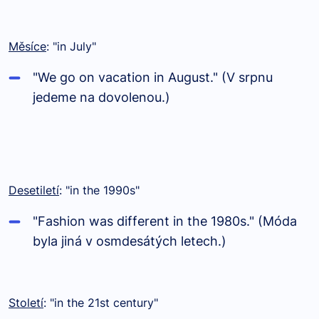
Měsíce
: "in July"
"We go on vacation in August." (V srpnu
jedeme na dovolenou.)
Desetiletí
: "in the 1990s"
"Fashion was different in the 1980s." (Móda
byla jiná v osmdesátých letech.)
Století
: "in the 21st century"