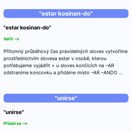
"estar kosinan-do"
"estar kosinan-do"
Vařit -->
Přítomný průběhový čas pravidelných sloves vytvoříme
prostřednictvím slovesa estar v osobě, kterou
potřebujeme vyjádřit + u sloves končících na –AR
odstraníme koncovku a přidáme místo –AR –ANDO …
"unirse"
"unirse"
Přidat se -->