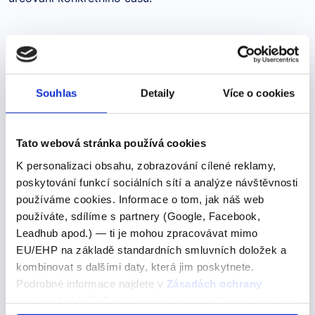
Konkrétní čas
: "at 7 o'clock"
"The train arrives at 6 PM." (Vlak přijíždí v
Souhlas
Detaily
Více o cookies
18:00.)
Tato webová stránka používá cookies
Části dne
: "at night", "at noon", "at midnight"
K personalizaci obsahu, zobrazování cílené reklamy,
poskytování funkcí sociálních sítí a analýze návštěvnosti
"She goes to bed at midnight." (Chodí spát o
používáme cookies. Informace o tom, jak náš web
půlnoci.)
používáte, sdílíme s partnery (Google, Facebook,
Leadhub apod.) — ti je mohou zpracovávat mimo
EU/EHP na základě standardních smluvních doložek a
kombinovat s dalšími daty, která jim poskytnete.
Svátky: "at Christmas", "at Easter" (bez "Day")
Podrobné informace najdete v
Zásadách ochrany
"We visit our family at Christmas." (Na Vánoce
osobních údajů
. Souhlas můžete kdykoli změnit nebo