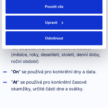
odvolat v nastavení cookies, případně se obrátit na
navštěvujeme rodinu.)
ÚOOÚ.
Povolit vše
Upravit
Shrnutí
Odmítnout
"
In
" se používá pro delší časová období
(měsíce, roky, desetiletí, století, denní doby,
roční období)
"
On
" se používá pro konkrétní dny a data.
"
At
" se používá pro konkrétní časové
okamžiky, určité části dne a svátky.