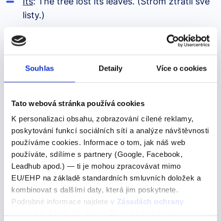
Its
: The tree lost its leaves. (Strom ztratil své
listy.)
Our
: Our parents are nice. (Naši rodiče jsou
milí.)
Souhlas
Detaily
Více o cookies
Your
(množné číslo): Your seats are over
there. (Vaše místa jsou tamhle.)
Tato webová stránka používá cookies
Their
: Their house is beautiful. (Jejich dům je
K personalizaci obsahu, zobrazování cílené reklamy,
krásný.)
poskytování funkcí sociálních sítí a analýze návštěvnosti
používáme cookies. Informace o tom, jak náš web
používáte, sdílíme s partnery (Google, Facebook,
Leadhub apod.) — ti je mohou zpracovávat mimo
Přivlastňovací zájmena tedy ukazují, komu něco patří
EU/EHP na základě standardních smluvních doložek a
nebo ke komu něco náleží. Jsou důležitou součástí
kombinovat s dalšími daty, která jim poskytnete.
každodenní komunikace a proto to spadají do základní
Podrobné informace najdete v
Zásadách ochrany
výbavy tohoto kurzu.
osobních údajů
. Souhlas můžete kdykoli změnit nebo