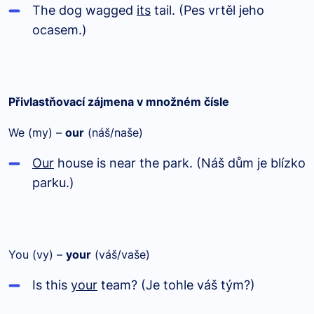
The dog wagged
its
tail. (Pes vrtěl jeho
ocasem.)
Přivlastňovací zájmena v množném čísle
We (my) –
our
(náš/naše)
Our
house is near the park. (Náš dům je blízko
parku.)
You (vy) –
your
(váš/vaše)
Is this
your
team? (Je tohle váš tým?)