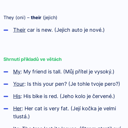
They (oni) –
their
(jejich)
Their
car is new. (Jejich auto je nové.)
Shrnutí příkladů ve větách
My
: My friend is tall. (Můj přítel je vysoký.)
Your
: Is this your pen? (Je tohle tvoje pero?)
His
: His bike is red. (Jeho kolo je červené.)
Her
: Her cat is very fat. (Její kočka je velmi
tlustá.)