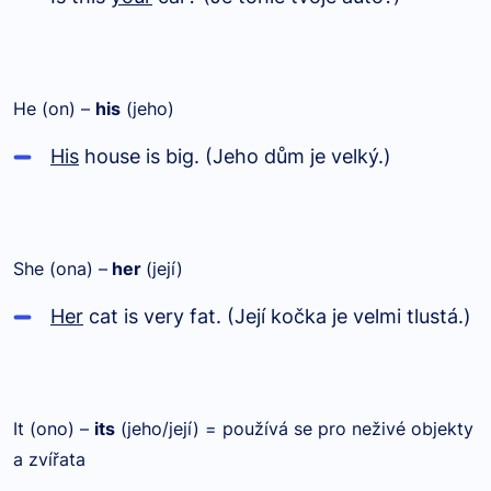
He (on) –
his
(jeho)
His
house is big. (Jeho dům je velký.)
She (ona) –
her
(její)
Her
cat is very fat. (Její kočka je velmi tlustá.)
It (ono) –
its
(jeho/její) = používá se pro neživé objekty
a zvířata