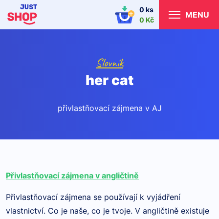
0 ks
MENU
0 Kč
Slovník
her cat
přivlastňovací zájmena v AJ
Přivlastňovací zájmena v angličtině
Přivlastňovací zájmena se používají k vyjádření
vlastnictví. Co je naše, co je tvoje. V angličtině existuje