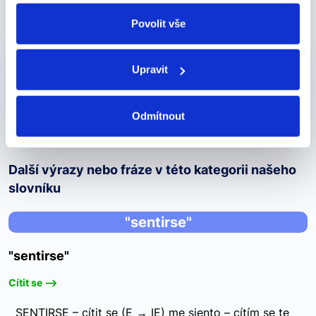
odvolat v nastavení cookies, případně se obrátit na
Produkty, kde výraz nebo frázi učíme
ÚOOÚ.
Povolit vše
Pro začátečníky
Nejoblíběnější
Upravit
Online kurz - Angličtina od nuly
450 Kč
Detail
Odmítnout
Další výrazy nebo fráze v této kategorii našeho
slovníku
"sentirse"
"sentirse"
Cítit se -->
SENTIRSE – cítit se (E → IE) me siento – cítím se te