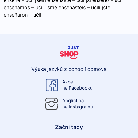
enseñé – učil jsem enseñaste – učil jsi enseñó – učil
enseñamos – učili jsme enseñasteis – učili jste
enseñaron – učili
Výuka jazyků z pohodlí domova
Akce
na Facebooku
Angličtina
na Instagramu
Začni tady