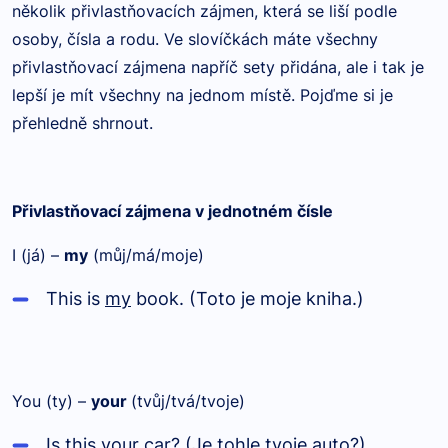
několik přivlastňovacích zájmen, která se liší podle
osoby, čísla a rodu. Ve slovíčkách máte všechny
přivlastňovací zájmena napříč sety přidána, ale i tak je
lepší je mít všechny na jednom místě. Pojďme si je
přehledně shrnout.
Přivlastňovací zájmena v jednotném čísle
I (já) –
my
(můj/má/moje)
This is
my
book. (Toto je moje kniha.)
You (ty) –
your
(tvůj/tvá/tvoje)
Is this
your
car? (Je tohle tvoje auto?)