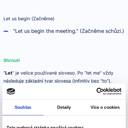
Let us begin (Začněme)
"Let us begin the meeting." (Začněme schůzi.)
Shrnutí
“
Let
” je velice používané sloveso. Po "let me" vždy
následuje základní tvar slovesa (infinitiv bez "to").
Podobně lze použít "let" s jinými zájmeny, jako jsou
Souhlas
Detaily
Více o cookies
"her", "him", "them" a “us"
Let her - Nech jí / Let him - Nech ho / Let
Tato webová stránka používá cookies