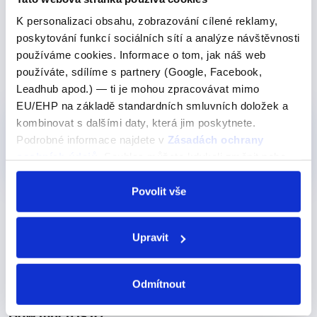
them - nech je.
K personalizaci obsahu, zobrazování cílené reklamy,
poskytování funkcí sociálních sítí a analýze návštěvnosti
používáme cookies. Informace o tom, jak náš web
používáte, sdílíme s partnery (Google, Facebook,
Produkty, kde výraz nebo frázi učíme
Leadhub apod.) — ti je mohou zpracovávat mimo
EU/EHP na základě standardních smluvních doložek a
kombinovat s dalšími daty, která jim poskytnete.
Pro začátečníky
Nejoblíběnější
Podrobné informace najdete v
Zásadách ochrany
Online kurz - Angličtina od nuly
osobních údajů
. Souhlas můžete kdykoli změnit nebo
450 Kč
Detail
odvolat v nastavení cookies, případně se obrátit na
ÚOOÚ.
Povolit vše
Další výrazy nebo fráze v této kategorii našeho
Upravit
slovníku
How much is it?
Odmítnout
How much is it?