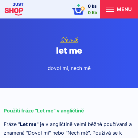
0 ks
MENU
0 Kč
Slovník
let me
dovol mi, nech mě
Použití fráze "Let me" v angličtině
Fráze "
Let me
" je v angličtině velmi běžně používaná a
znamená "Dovol mi" nebo "Nech mě". Používá se k