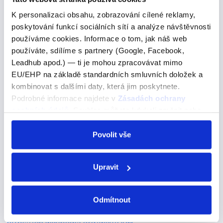
Anglické zkratky v chatu
K personalizaci obsahu, zobrazování cílené reklamy,
poskytování funkcí sociálních sítí a analýze návštěvnosti
Anglická zkratka FR
používáme cookies. Informace o tom, jak náš web
používáte, sdílíme s partnery (Google, Facebook,
Leadhub apod.) — ti je mohou zpracovávat mimo
EU/EHP na základě standardních smluvních doložek a
kombinovat s dalšími daty, která jim poskytnete.
Zdroje článku:
Podrobné informace najdete v
Zásadách ochrany
DPH - Definition, Meaning & Synonyms [online]. [cit. 23.
osobních údajů
. Souhlas můžete kdykoli změnit nebo
odvolat v nastavení cookies, případně se obrátit na
04. 2024]. Dostupné z:
ÚOOÚ.
Povolit vše
https://www.vocabulary.com/dictionary/DPH
DPH Definition &amp; Meaning - Merriam-Webster
Upravit
[online]. [cit. 23. 04. 2024]. Dostupné z:
https://www.merriam-webster.com/dictionary/DPH
Odmítnout
DPH - Wikipedia [online]. [cit. 23. 04. 2024]. Dostupné z: