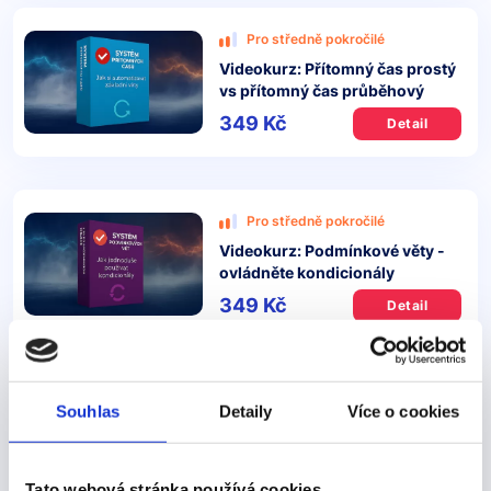
Pro středně pokročilé
Videokurz: Přítomný čas prostý
vs přítomný čas průběhový
349 Kč
Detail
Pro středně pokročilé
Videokurz: Podmínkové věty -
ovládněte kondicionály
349 Kč
Detail
Související články:
Souhlas
Detaily
Více o cookies
Hláskování anglické abecedy
Anglická slova na E
Tato webová stránka používá cookies