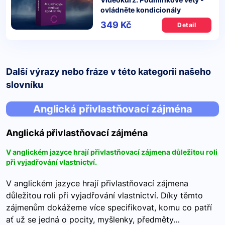
ovládněte kondicionály
349 Kč
Detail
Další výrazy nebo fráze v této kategorii našeho
slovníku
Anglická přivlastňovací zájména
Anglická přivlastňovací zájména
V anglickém jazyce hrají přivlastňovací zájmena důležitou roli
při vyjadřování vlastnictví.
V anglickém jazyce hrají přivlastňovací zájmena
důležitou roli při vyjadřování vlastnictví. Díky těmto
zájmenům dokážeme více specifikovat, komu co patří
ať už se jedná o pocity, myšlenky, předměty…