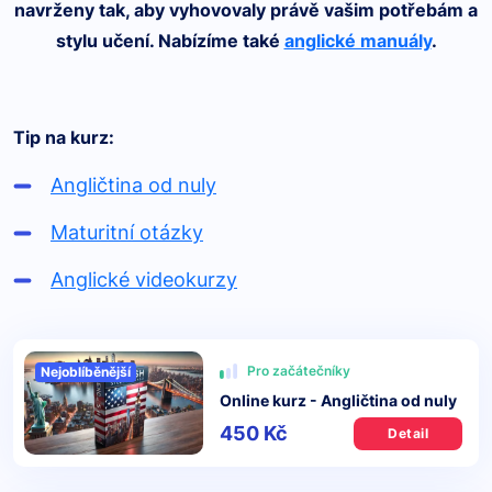
navrženy tak, aby vyhovovaly právě vašim potřebám a
stylu učení. Nabízíme také
anglické manuály
.
Tip na kurz:
Angličtina od nuly
Maturitní otázky
Anglické videokurzy
Pro začátečníky
Nejoblíběnější
Online kurz - Angličtina od nuly
450 Kč
Detail