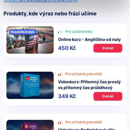
https://en.wikipedia.org/wiki/DPH
Produkty, kde výraz nebo frázi učíme
Pro začátečníky
Nejoblíběnější
Online kurz - Angličtina od nuly
450 Kč
Detail
Pro středně pokročilé
Videokurz: Přítomný čas prostý
vs přítomný čas průběhový
349 Kč
Detail
Pro středně pokročilé
Videokurz: Podmínkové věty -