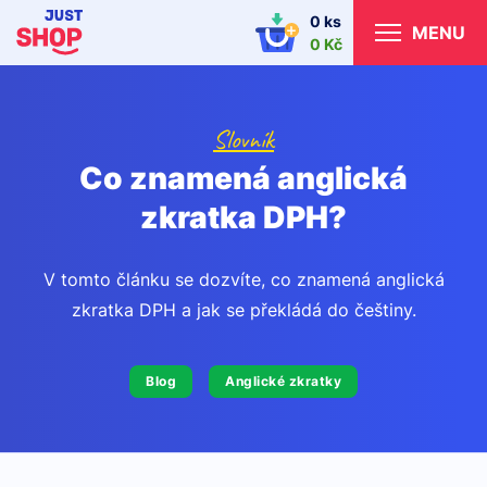
0 ks
MENU
0 Kč
Slovník
Co znamená anglická
zkratka DPH?
V tomto článku se dozvíte, co znamená anglická
zkratka DPH a jak se překládá do češtiny.
Blog
Anglické zkratky