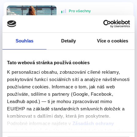
Pro všechny
Angličtina na letišti a v letadle
349 Kč
Detail
Souhlas
Detaily
Více o cookies
Další výrazy nebo fráze v této kategorii našeho
Tato webová stránka používá cookies
slovníku
K personalizaci obsahu, zobrazování cílené reklamy,
Anglické zkratky v chatu
poskytování funkcí sociálních sítí a analýze návštěvnosti
používáme cookies. Informace o tom, jak náš web
Anglické zkratky v chatu
používáte, sdílíme s partnery (Google, Facebook,
Leadhub apod.) — ti je mohou zpracovávat mimo
V online komunikaci, ať už na sociálních sítích, v chatovacích
EU/EHP na základě standardních smluvních doložek a
aplikacích nebo e-mailech, se běžně používají anglické
kombinovat s dalšími daty, která jim poskytnete.
zkratky.
Podrobné informace najdete v
Zásadách ochrany
V online komunikaci, ať už na sociálních sítích, v
osobních údajů
. Souhlas můžete kdykoli změnit nebo