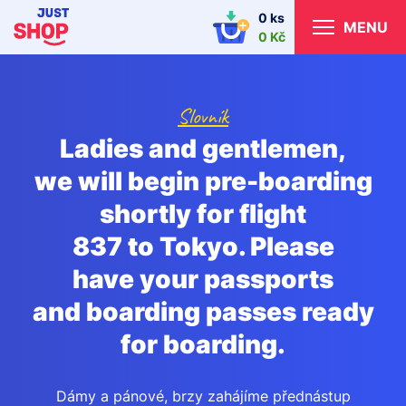
0 ks
MENU
0 Kč
Slovník
Ladies and gentlemen,
we will begin pre-boarding
shortly for flight
837 to Tokyo. Please
have your passports
and boarding passes ready
for boarding.
Dámy a pánové, brzy zahájíme přednástup