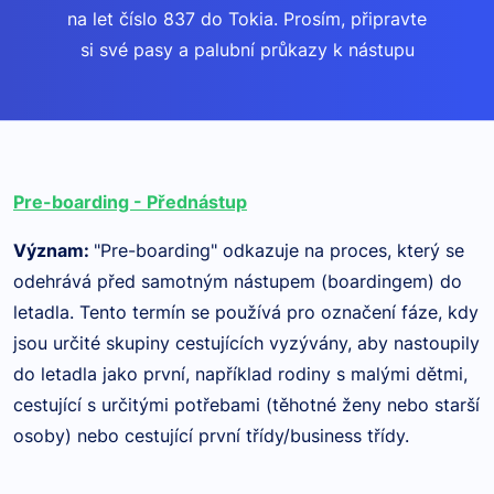
na let číslo 837 do Tokia. Prosím, připravte
si své pasy a palubní průkazy k nástupu
Pre-boarding - Přednástup
Význam
:
"Pre-boarding" odkazuje na proces, který se
odehrává před samotným nástupem (boardingem) do
letadla. Tento termín se používá pro označení fáze, kdy
jsou určité skupiny cestujících vyzývány, aby nastoupily
do letadla jako první, například rodiny s malými dětmi,
cestující s určitými potřebami (těhotné ženy nebo starší
osoby) nebo cestující první třídy/business třídy.