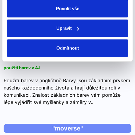
chatovacích aplikacích nebo e-mailech, se běžně
odvolat v nastavení cookies, případně se obrátit na
používají anglické zkratky. Pokud s nimi teprve
ÚOOÚ.
Povolit vše
začínáte, může se vám zdát jejich svět chaotický a…
Upravit
black hair and light green
Odmítnout
black hair and light green
použití barev v AJ
Použití barev v angličtině Barvy jsou základním prvkem
našeho každodenního života a hrají důležitou roli v
komunikaci. Znalost základních barev vám pomůže
lépe vyjádřit své myšlenky a záměry v…
"moverse"