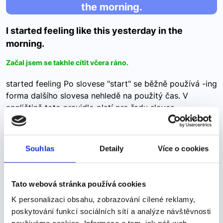
the morning.
I started feeling like this yesterday in the
morning.
Začal jsem se takhle cítit včera ráno.
started feeling Po slovese "start" se běžně používá -ing
forma dalšího slovesa nehledě na použitý čas. V
angličtině toto pravidlo platí pro řadu sloves
vyjadřujících začátek nebo změnu činnosti, jako…
Souhlas
Detaily
Více o cookies
Please place any carry-on luggage,
electronics, and liquids in the trays
Tato webová stránka používá cookies
and proceed through the metal
K personalizaci obsahu, zobrazování cílené reklamy,
detector.
poskytování funkcí sociálních sítí a analýze návštěvnosti