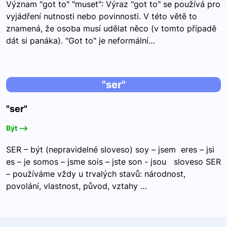
Význam "got to" "muset": Výraz "got to" se používá pro
vyjádření nutnosti nebo povinnosti. V této větě to
znamená, že osoba musí udělat něco (v tomto případě
dát si panáka). "Got to" je neformální…
"ser"
"ser"
Být -->
SER – být (nepravidelné sloveso) soy – jsem eres – jsi
es – je somos – jsme sois – jste son - jsou sloveso SER
– používáme vždy u trvalých stavů: národnost,
povolání, vlastnost, původ, vztahy …