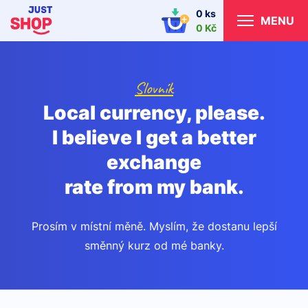
0 ks
MENU
0 Kč
Slovník
Local currency, please.
I believe I get a better
exchange
rate from my bank.
Prosím v místní měně. Myslím, že dostanu lepší
směnný kurz od mé banky.