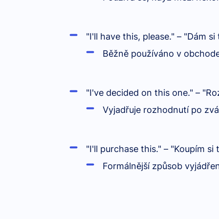
"I'll have this, please."
– "Dám si 
B
ěžně používáno v obchodec
"I've decided on this one."
– "Roz
Vyjad
řuje rozhodnutí po zv
"I'll purchase this."
– "Koupím si t
Form
álnější způsob vyjádře