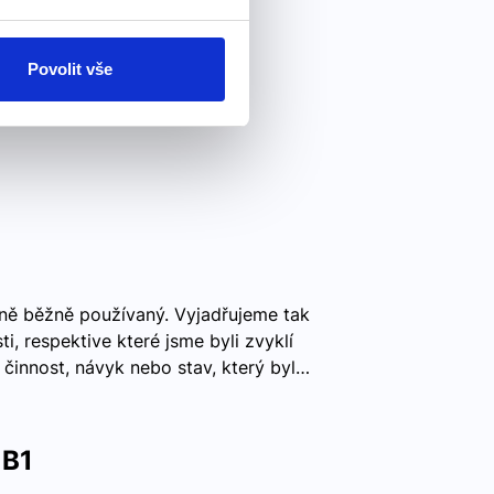
Povolit vše
tině běžně používaný. Vyjadřujeme tak
ti, respektive které jsme byli zvyklí
e činnost, návyk nebo stav, který byl…
 B1