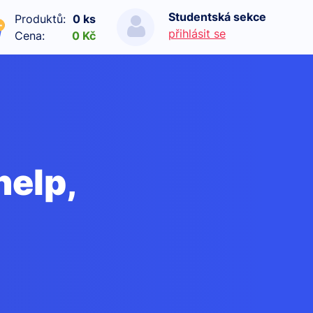
Studentská sekce
Produktů:
0 ks
přihlásit se
Cena:
0 Kč
help,