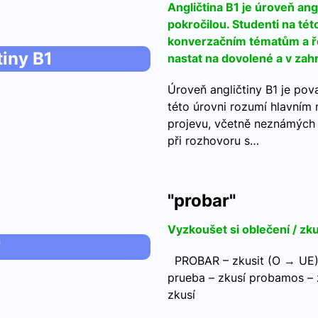
Angličtina B1 je úroveň ang
pokročilou. Studenti na t
konverzačním tématům a ře
tiny B1
nastat na dovolené a v zahr
Úroveň angličtiny B1 je pov
této úrovni rozumí hlavní
projevu, včetně neznámých
při rozhovoru s…
"probar"
Vyzkoušet si oblečení / zkus
"
PROBAR – zkusit (O → UE) 
prueba – zkusí probamos – 
zkusí