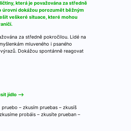
ličtiny, která je považována za středně
éto úrovni dokážou porozumět běžným
šit veškeré situace, které mohou
aničí.
ažována za středně pokročilou. Lidé na
m myšlenkám mluveného i psaného
 výrazů. Dokážou spontánně reagovat
it jídlo -->
pruebo – zkusím pruebas – zkusíš
zkusíme probáis – zkusíte prueban –