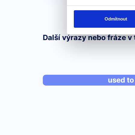
Odmítnout
Další výrazy nebo fráze v 
used to