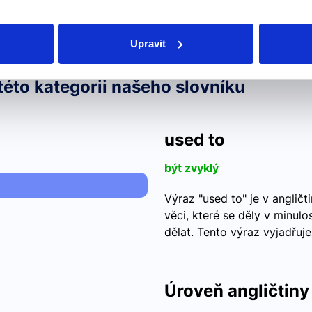
Upravit
této kategorii našeho slovníku
used to
být zvyklý
Výraz "used to" je v anglič
věci, které se děly v minulos
dělat. Tento výraz vyjadřuj
Úroveň angličtiny