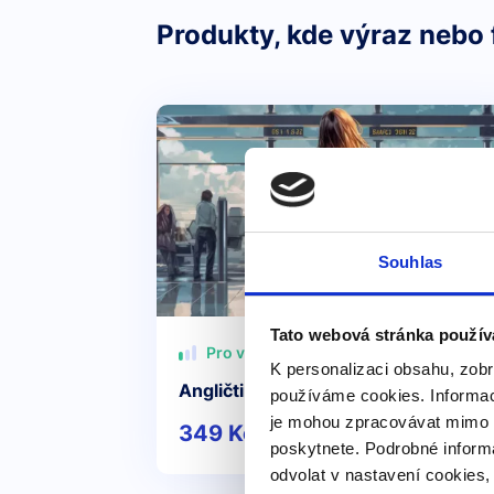
Produkty, kde výraz nebo 
Souhlas
Tato webová stránka použív
Pro všechny
K personalizaci obsahu, zobr
Angličtina na letišti a v letadle
používáme cookies. Informac
je mohou zpracovávat mimo E
349 Kč
Detail
poskytnete. Podrobné inform
odvolat v nastavení cookies,