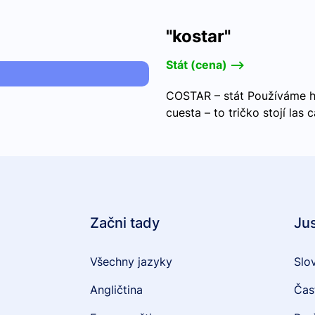
"kostar"
Stát (cena) -->
COSTAR – stát Používáme hl
cuesta – to tričko stojí las 
Začni tady
Ju
Všechny jazyky
Slo
Angličtina
Čas