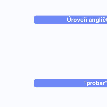
Úroveň anglič
"probar