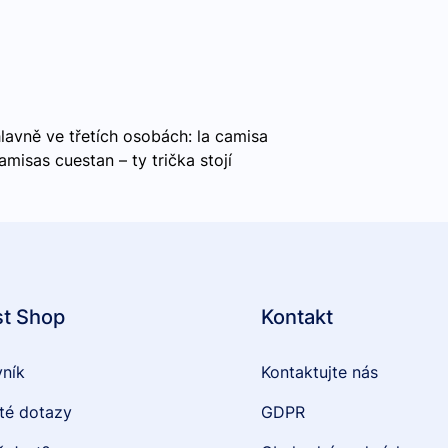
avně ve třetích osobách: la camisa
camisas cuestan – ty trička stojí
st Shop
Kontakt
vník
Kontaktujte nás
té dotazy
GDPR