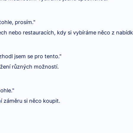
tohle, prosím."
h nebo restauracích, kdy si vybíráme něco z nabídk
hodl jsem se pro tento."
ážení různých možností.
ohle."
ní záměru si něco koupit.