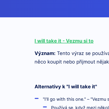
I will take it - Vezmu si to
Význam
:
Tento výraz se používá
něco koupit nebo přijmout nějak
Alternativy k "I will take it"
"I'll go with this one."
– "Vezmu si
Pou
žívá se, když mezi něko