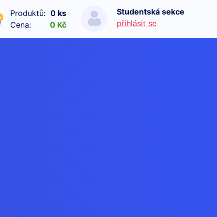
Studentská sekce
Produktů:
0 ks
přihlásit se
Cena:
0 Kč