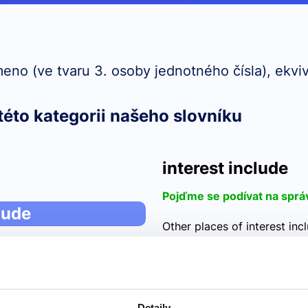
meno (ve tvaru 3. osoby jednotného čísla), ekvi
této kategorii našeho slovníku
interest include
Pojďme se podívat na sprá
lude
Other places of interest inc
zoologickou zahrada A) ad
nějak logicky obejít. je tře
Detaily