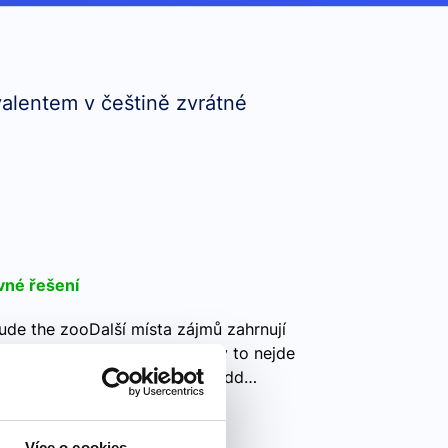
valentem v češtině zvrátné
vné řešení
lude the zooDalší místa zájmů zahrnují
d B) consist C) include Tady to nejde
ba znát ta slova. Add - přidat Add…
Více o cookies