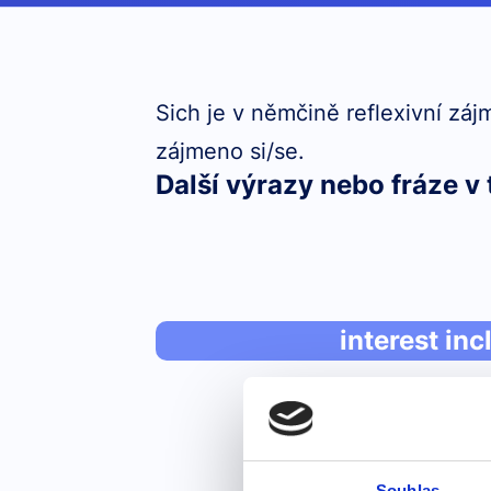
Sich je v němčině reflexivní záj
zájmeno si/se.
Další výrazy nebo fráze v 
interest inc
Souhlas