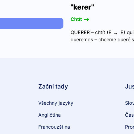
"kerer"
Chtít -->
QUERER – chtít (E → IE) qui
queremos – chceme queréis 
Začni tady
Ju
Všechny jazyky
Slo
Angličtina
Čas
Francouzština
Pro