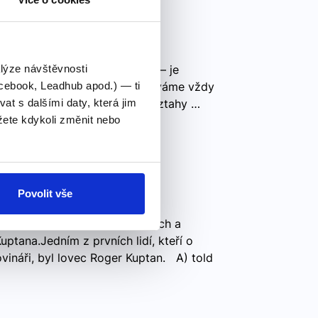
eso) soy – jsem eres – jsi es – je
alýze návštěvnosti
on - jsou sloveso SER – používáme vždy
cebook, Leadhub apod.) — ti
, povolání, vlastnost, původ, vztahy …
 s dalšími daty, která jim
ete kdykoli změnit nebo
ts
vné řešení
Povolit vše
talked to journalists about such a
ptana.Jedním z prvních lidí, kteří o
ovináři, byl lovec Roger Kuptan. A) told