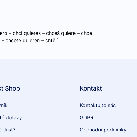
ero – chci quieres – chceš quiere – chce
– chcete quieren – chtějí
st Shop
Kontakt
vník
Kontaktujte nás
té dotazy
GDPR
č Just?
Obchodní podmínky