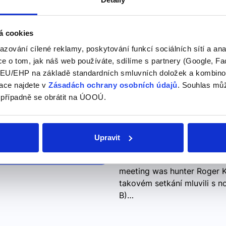
"ser"
Být -->
á cookies
SER – být (nepravidelné slov
azování cílené reklamy, poskytování funkcí sociálních sítí a an
somos – jsme sois – jste s
e o tom, jak náš web používáte, sdílíme s partnery (Google, Fa
u trvalých stavů: národnost
U/EHP na základě standardních smluvních doložek a kombinovat
ace najdete v
Zásadách ochrany osobních údajů
. Souhlas můž
 případně se obrátit na ÚOOÚ.
talked to journalis
Pojďme se podívat na sprá
Upravit
nalists
One of the first people who 
meeting was hunter Roger Ku
takovém setkání mluvili s n
B)…