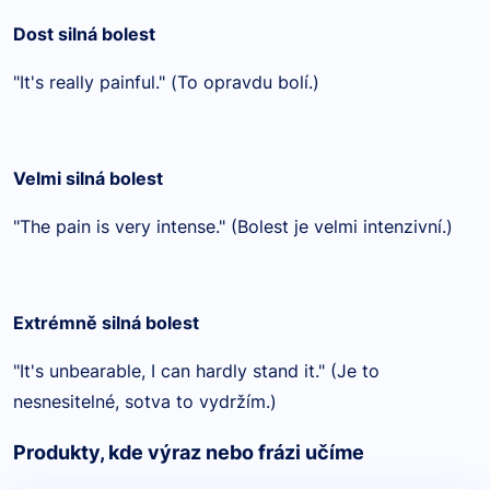
Dost silná bolest
"It's really painful." (
To opravdu bolí.)
Velmi silná bolest
"The pain is very intense."
(Bolest je velmi intenzivní.)
Extr
é
mně silná bolest
"It's unbearable, I can hardly stand it." (Je to
nesnesiteln
é
, sotva to vydržím.)
Produkty, kde výraz nebo frázi učíme