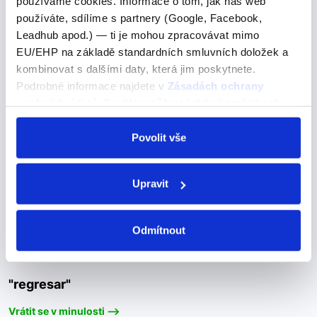
používáme cookies. Informace o tom, jak náš web
disfrutar –…
používáte, sdílíme s partnery (Google, Facebook,
Leadhub apod.) — ti je mohou zpracovávat mimo
EU/EHP na základě standardních smluvních doložek a
"kaminar"
kombinovat s dalšími daty, která jim poskytnete.
Podrobné informace najdete v
Zásadách ochrany
"kaminar"
osobních údajů
. Souhlas můžete kdykoli změnit nebo
odvolat v nastavení cookies, případně se obrátit na
Chodit -->
ÚOOÚ.
Povolit vše
CAMINAR – chodit (pravidelné sloveso) camino –
chodím caminas – chodíš camina – chodí caminamos –
Upravit
chodíme camináis – chodíte caminan – chodí
Odmítnout
"regresar"
"regresar"
Vrátit se v minulosti -->