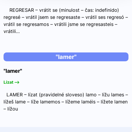
REGRESAR – vrátit se (minulost – čas: indefinido)
regresé – vrátil jsem se regresaste – vrátil ses regresó –
vrátil se regresamos – vrátili jsme se regresasteis –
vrátili…
"lamer"
"lamer"
Lízat -->
LAMER – lízat (pravidelné sloveso) lamo – lížu lames –
lížeš lame – líže lamemos – lížeme laméis – lížete lamen
– lížou