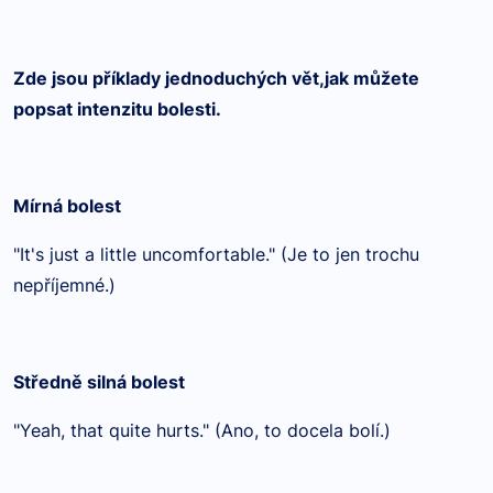
Zde jsou příklady jednoduchých vět,jak můžete
popsat intenzitu bolesti.
Mírná bolest
"It's just a little uncomfortable." (Je to jen trochu
nep
říjemn
é
.)
Středně silná bolest
"Yeah, that quite hurts." (Ano, to docela bol
í.)