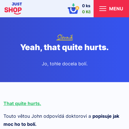
0 ks
MENU
0 Kč
Slovník
Yeah, that quite hurts.
Jo, tohle docela bolí.
That quite hurts.
Touto větou John odpovídá doktorovi a
popisuje jak
moc ho to bolí.