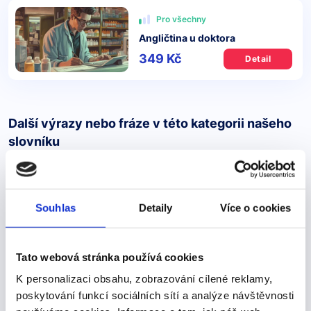
Pro všechny
Angličtina u doktora
349 Kč
Detail
Další výrazy nebo fráze v této kategorii našeho
slovníku
"disfrutar"
"disfrutar"
Souhlas
Detaily
Více o cookies
Užívat si -->
Tato webová stránka používá cookies
IR + A + infinitiv slovesa = blízká budoucnost voy a
K personalizaci obsahu, zobrazování cílené reklamy,
disfrutar – užiju si vas a disfrutar – užiješ si va a
poskytování funkcí sociálních sítí a analýze návštěvnosti
disfrutar – užije si vamos a disfrutar – užijeme si vais a