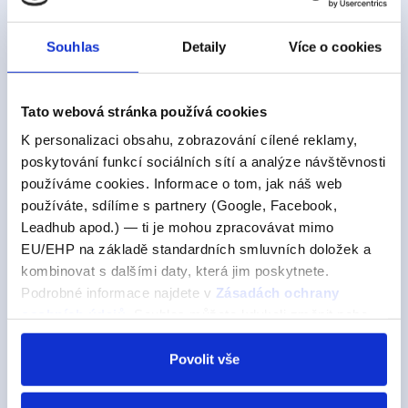
Výuka jazyků z pohodlí domova
Souhlas
Detaily
Více o cookies
Akce
na Facebooku
Tato webová stránka používá cookies
Angličtina
K personalizaci obsahu, zobrazování cílené reklamy,
na Instagramu
poskytování funkcí sociálních sítí a analýze návštěvnosti
používáme cookies. Informace o tom, jak náš web
používáte, sdílíme s partnery (Google, Facebook,
Začni tady
Leadhub apod.) — ti je mohou zpracovávat mimo
EU/EHP na základě standardních smluvních doložek a
Všechny jazyky
kombinovat s dalšími daty, která jim poskytnete.
Podrobné informace najdete v
Zásadách ochrany
Angličtina
osobních údajů
. Souhlas můžete kdykoli změnit nebo
odvolat v nastavení cookies, případně se obrátit na
Francouzština
ÚOOÚ.
Povolit vše
Just Shop