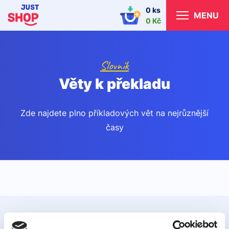
0 ks
MENU
0 Kč
Slovník
Věty k překladu
Zde najdete plno příkladových vět na nejrůznější
časy