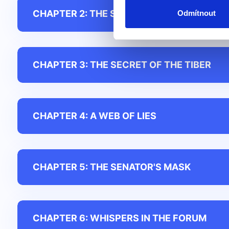
CHAPTER 2: THE SILENT WITNESS
Odmítnout
CHAPTER 3: THE SECRET OF THE TIBER
CHAPTER 4: A WEB OF LIES
CHAPTER 5: THE SENATOR'S MASK
CHAPTER 6: WHISPERS IN THE FORUM