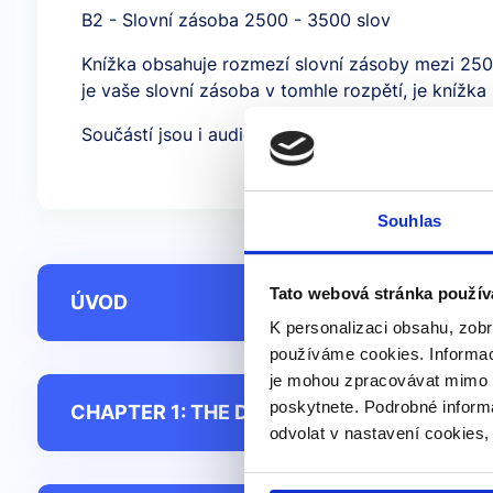
B2 - Slovní zásoba 2500 - 3500 slov
Knížka obsahuje rozmezí slovní zásoby mezi 250
je vaše slovní zásoba v tomhle rozpětí, je knížka
Součástí jsou i audionahrávky celé knížky
Souhlas
Tato webová stránka použív
ÚVOD
K personalizaci obsahu, zobr
používáme cookies. Informac
je mohou zpracovávat mimo E
poskytnete. Podrobné inform
CHAPTER 1: THE DEAD OF NIGHT
odvolat v nastavení cookies,