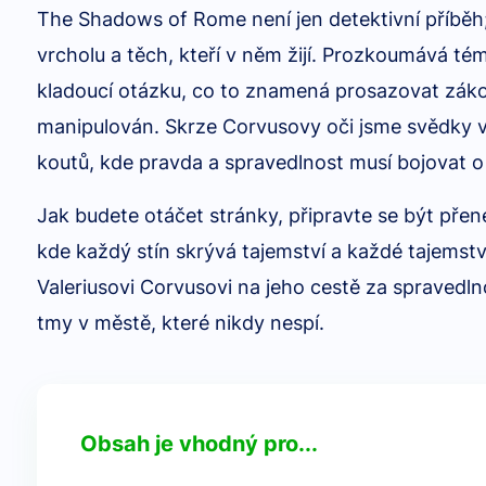
The Shadows of Rome není jen detektivní příběh;
vrcholu a těch, kteří v něm žijí. Prozkoumává té
kladoucí otázku, co to znamená prosazovat zák
manipulován. Skrze Corvusovy oči jsme svědky ve
koutů, kde pravda a spravedlnost musí bojovat o 
Jak budete otáčet stránky, připravte se být pře
kde každý stín skrývá tajemství a každé tajemství 
Valeriusovi Corvusovi na jeho cestě za spravedlno
tmy v městě, které nikdy nespí.
Obsah je vhodný pro...