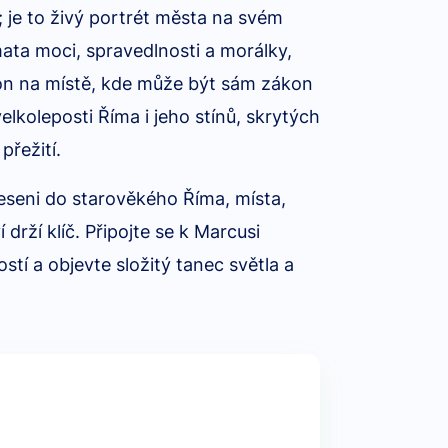
 je to živý portrét města na svém
mata moci, spravedlnosti a morálky,
on na místě, kde může být sám zákon
lkoleposti Říma i jeho stínů, skrytých
přežití.
neseni do starověkého Říma, místa,
drží klíč. Připojte se k Marcusi
stí a objevte složitý tanec světla a