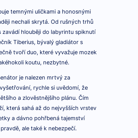
buje temnými uličkami a honosnými
aději nechali skrytá. Od rušných trhů
 zavádí hlouběji do labyrintu spiknutí
čník Tiberius, bývalý gladiátor s
čně tvoří duo, které vyvažuje mozek
 jakéhokoli koutu, nezbytné.
enátor je nalezen mrtvý za
vyšetřování, rychle si uvědomí, že
ětšího a zlověstnějšího plánu. Čím
ží, která sahá až do nejvyšších vrstev
pletky a dávno pohřbená tajemství
 pravdě, ale také k nebezpečí.