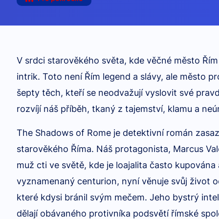
V srdci starověkého světa, kde věčné město Řím s
intrik. Toto není Řím legend a slávy, ale město pr
šepty těch, kteří se neodvažují vyslovit své pra
rozvíjí náš příběh, tkaný z tajemství, klamu a ne
The Shadows of Rome je detektivní román zasaze
starověkého Říma. Náš protagonista, Marcus Vale
muž cti ve světě, kde je loajalita často kupována
vyznamenaný centurion, nyní věnuje svůj život o
které kdysi bránil svým mečem. Jeho bystrý inte
dělají obávaného protivníka podsvětí římské spol