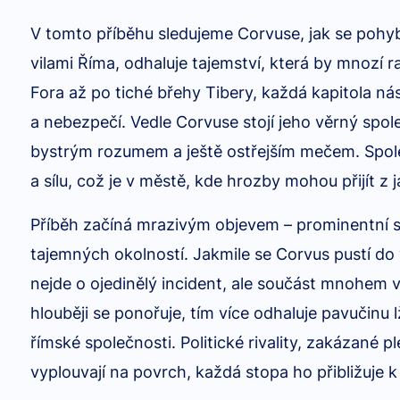
V tomto příběhu sledujeme Corvuse, jak se pohy
vilami Říma, odhaluje tajemství, která by mnozí r
Fora až po tiché břehy Tibery, každá kapitola nás
a nebezpečí. Vedle Corvuse stojí jeho věrný spole
bystrým rozumem a ještě ostřejším mečem. Spole
a sílu, což je v městě, kde hrozby mohou přijít z
Příběh začíná mrazivým objevem – prominentní s
tajemných okolností. Jakmile se Corvus pustí do 
nejde o ojedinělý incident, ale součást mnohem v
hlouběji se ponořuje, tím více odhaluje pavučinu l
římské společnosti. Politické rivality, zakázané 
vyplouvají na povrch, každá stopa ho přibližuje k