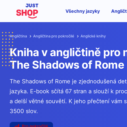
Všechny jazyky
Angličt
Angličtina
Angličtina pro pokročilé
Anglické knihy
Kniha v angličtině pro 
The Shadows of Rome
The Shadows of Rome je zjednodušená dete
jazyka. E-book sčítá 67 stran a slouží k pro
a delší větné souvětí. K jeho přečtení vám s
3500 slov.
Pro pokročilé