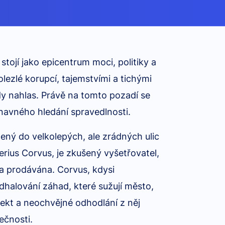
tojí jako epicentrum moci, politiky a
olezlé korupcí, tajemstvími a tichými
vdy nahlas. Právě na tomto pozadí se
únavného hledání spravedlnosti.
ný do velkolepých, ale zrádných ulic
rius Corvus, je zkušený vyšetřovatel,
 a prodávána. Corvus, kdysi
dhalování záhad, které sužují město,
lekt a neochvějné odhodlání z něj
ečnosti.