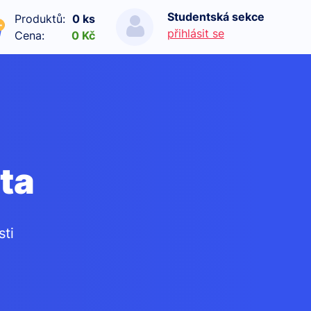
Studentská sekce
Produktů:
0 ks
přihlásit se
Cena:
0 Kč
ata
sti