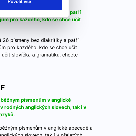
Povolit vše
 26 písmeny bez diakritiky a patří
jům pro každého, kdo se chce učit
 26 písmeny bez diakritiky a patří
ům pro každého, kdo se chce učit
e učit slovíčka a gramatiku, chcete
 F
ě běžným písmenům v anglické
v rodných anglických slovech, tak i v
jazyků.
 běžným písmenům v anglické abecedě a
nglických slovech, tak i v přejatých