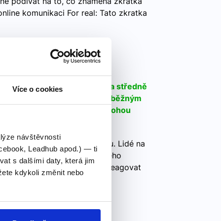
ně podívat na to, co znamená zkratka
online komunikaci For real: Tato zkratka
 B1
ličtiny, která je považována za středně
Více o cookies
éto úrovni dokážou porozumět běžným
šit veškeré situace, které mohou
aničí.
alýze návštěvnosti
ažována za středně pokročilou. Lidé na
cebook, Leadhub apod.) — ti
m myšlenkám mluveného i psaného
 s dalšími daty, která jim
 výrazů. Dokážou spontánně reagovat
ete kdykoli změnit nebo
cké abecedy