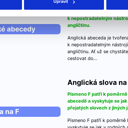
Upravit
Anglická abeceda je tvořená
k nepostradatelným nástro
angličtinu.
ké abecedy
Anglická abeceda je tvořená
k nepostradatelným nástroj
angličtinu. Ať už se chystát
cestovat do…
Anglická slova na
Písmeno F patří k poměrn
abecedě a vyskytuje se jak 
přejatých slovech z jiných 
a na F
Písmeno F patří k poměrně
vyskytuje se jak v rodných a