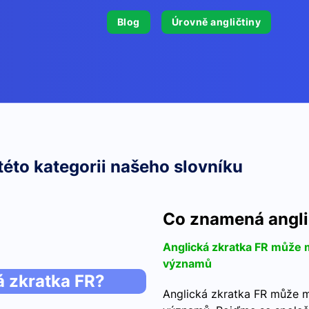
Blog
Úrovně angličtiny
této kategorii našeho slovníku
Co znamená angli
Anglická zkratka FR může mí
významů
 zkratka FR?
Anglická zkratka FR může mí