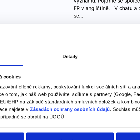
významů. Pojďme se společ
FR v angličtině. V chatu a 
se…
Úroveň angličtiny
Angličtina B1 je úroveň ang
Detaily
pokročilou. Studenti na t
konverzačním tématům a ře
tiny B1
nastat na dovolené a v zahr
á cookies
azování cílené reklamy, poskytování funkcí sociálních sítí a an
Úroveň angličtiny B1 je pov
e o tom, jak náš web používáte, sdílíme s partnery (Google, Fa
této úrovni rozumí hlavní
U/EHP na základě standardních smluvních doložek a kombinovat
projevu, včetně neznámých
ace najdete v
Zásadách ochrany osobních údajů
. Souhlas můž
při rozhovoru s…
 případně se obrátit na ÚOOÚ.
Hláskování angli