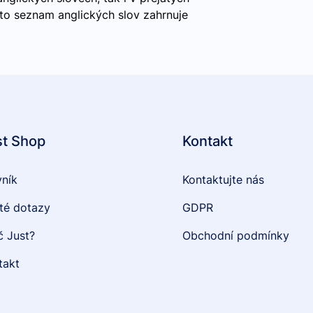
nto seznam anglických slov zahrnuje
st Shop
Kontakt
vník
Kontaktujte nás
té dotazy
GDPR
č Just?
Obchodní podmínky
takt