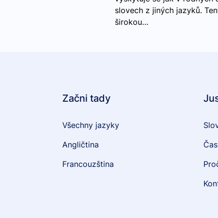
slovech z jiných jazyků. Te
širokou…
Začni tady
Ju
Všechny jazyky
Slo
Angličtina
Čas
Francouzština
Pro
Kon