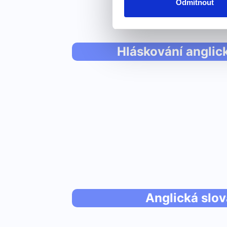
Odmítnout
Hláskování anglic
Anglická slov