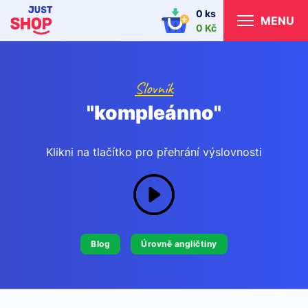
0 ks
MENU
0 Kč
Slovník
"kompleánno"
Klikni na tlačítko pro přehrání výslovnosti
Blog
Úrovně angličtiny