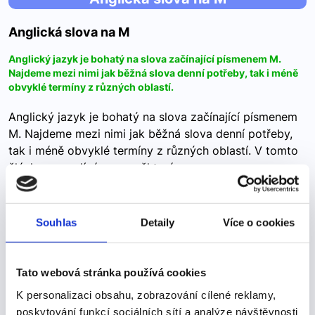
Anglická slova na M
Anglický jazyk je bohatý na slova začínající písmenem M.
Najdeme mezi nimi jak běžná slova denní potřeby, tak i méně
obvyklé termíny z různých oblastí.
Anglický jazyk je bohatý na slova začínající písmenem
M. Najdeme mezi nimi jak běžná slova denní potřeby,
tak i méně obvyklé termíny z různých oblastí. V tomto
článku se podíváme na některá z…
Souhlas
Detaily
Více o cookies
Anglická osobní zájmena
Anglická osobní zájmena
Tato webová stránka používá cookies
Osobní zájmena (personal pronouns) v angličtině patří mezi
K personalizaci obsahu, zobrazování cílené reklamy,
nejzákladnější gramatické prvky.
poskytování funkcí sociálních sítí a analýze návštěvnosti