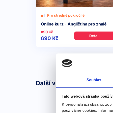
Pro středně pokročilé
Online kurz - Angličtina pro znalé
890 Kč
Detail
690 Kč
Souhlas
Další výrazy nebo fráze v 
Tato webová stránka použív
K personalizaci obsahu, zobr
používáme cookies. Informac