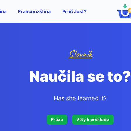
ina
Francouzština
Proč Just?
Slovník
Naučila se to?
Has she learned it?
Fráze
Věty k překladu