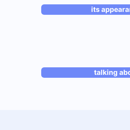
its appear
talking ab