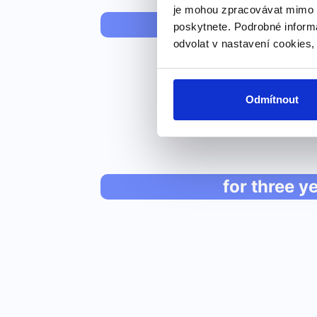
je mohou zpracovávat mimo E
Its populat
poskytnete. Podrobné inform
odvolat v nastavení cookies,
Odmítnout
for three y