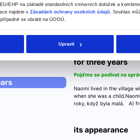
U/EHP na základě standardních smluvních doložek a kombinovat
ion
ace najdete v
Zásadách ochrany osobních údajů
. Souhlas můž
Its population is around 20
 případně se obrátit na ÚOOÚ.
obyvatel.A) His B) Its C) T
že? His je pro životné. His 
rodiče…
Upravit
for three years
Pojďme se podívat na sprá
ears
Naomi lived in the village w
when she was a child.Naomi ž
roky, když byla malá. A) 
its appearance