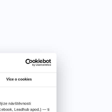
Více o cookies
alýze návštěvnosti
cebook, Leadhub apod.) — ti
vné řešení