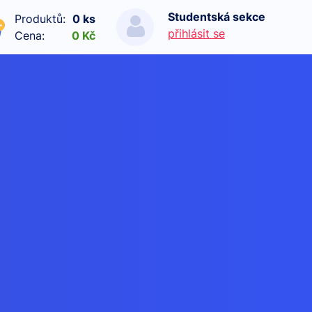
Studentská sekce
Produktů:
0 ks
přihlásit se
Cena:
0 Kč