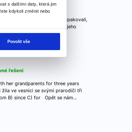
 s dalšími daty, která jim
ete kdykoli změnit nebo
,000.Žije zde přibližně 20 000
heir Zájmena už se nám taky opakovali,
car - jeho auto, his parents - jeho
Povolit vše
vné řešení
ith her grandparents for three years
ila ve vesnici se svými prarodiči tři
from B) since C) for Opět se nám…