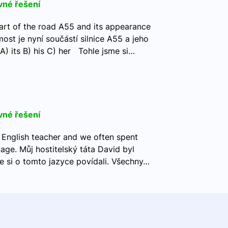
vné řešení
art of the road A55 and its appearance
ost je nyní součástí silnice A55 a jeho
A) its B) his C) her Tohle jsme si…
vné řešení
 English teacher and we often spent
age. Můj hostitelský táta David byl
me si o tomto jazyce povídali. Všechny…