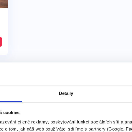
Detaily
této kategorii našeho slovníku
á cookies
Its population
azování cílené reklamy, poskytování funkcí sociálních sítí a an
e o tom, jak náš web používáte, sdílíme s partnery (Google, Fa
Pojďme se podívat na sprá