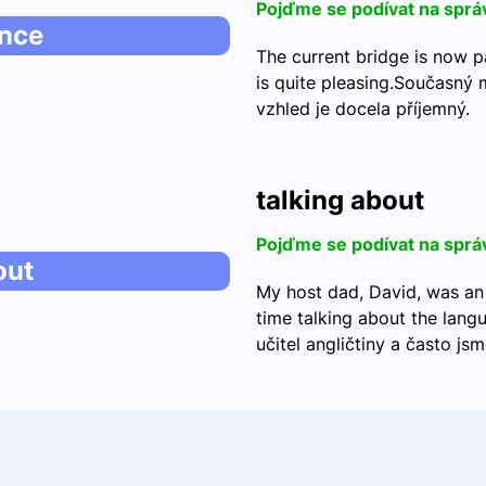
Pojďme se podívat na sprá
ance
The current bridge is now p
is quite pleasing.Současný m
vzhled je docela příjemný. 
talking about
Pojďme se podívat na sprá
out
My host dad, David, was an
time talking about the langu
učitel angličtiny a často js