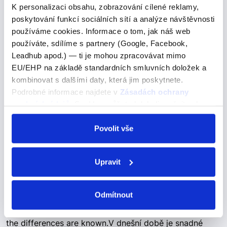
USA where
K personalizaci obsahu, zobrazování cílené reklamy,
poskytování funkcí sociálních sítí a analýze návštěvnosti
USA where
používáme cookies. Informace o tom, jak náš web
používáte, sdílíme s partnery (Google, Facebook,
Pojďme se podívat na správné řešení
Leadhub apod.) — ti je mohou zpracovávat mimo
This is why the island is one of the last places in the
EU/EHP na základě standardních smluvních doložek a
USA where people still speak the language of their
kombinovat s dalšími daty, která jim poskytnete.
colonial past.Proto je ostrov jedním z posledních míst v
Podrobné informace najdete v
Zásadách ochrany
USA, kde lidé stále mluví jazykem…
osobních údajů
. Souhlas můžete kdykoli změnit nebo
odvolat v nastavení cookies, případně se obrátit na
ÚOOÚ.
Povolit vše
all the differences
Upravit
all the differences
Pojďme se podívat na správné řešení
Odmítnout
Nowadays, it is easy to recognize a pizzly because all
the differences are known.V dnešní době je snadné