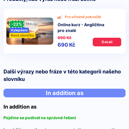
Pro středně pokročilé
-22%
Online kurz - Angličtina
pro znalé
Vylepšení
Nová slovíčka
890 Kč
Detail
690 Kč
Další výrazy nebo fráze v této kategorii našeho
slovníku
In addition as
In addition as
Pojďme se podívat na správné řešení