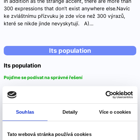
In addition as the strange accent, there are more than
300 expressions that don’t exist anywhere else.Navíc
ke zvláštnímu přízvuku je zde více než 300 výrazů,
které se nikde jinde nevyskytují. A)…
Its population
Its population
Pojďme se podívat na správné řešení
Its population is around 20,000.Žije zde přibližně 20
000 obyvatel.A) His B) Its C) Their Zájmena už se nám
taky opakovali, že? His je pro životné. His car - jeho
Souhlas
Detaily
Více o cookies
auto, his parents - jeho rodiče…
Tato webová stránka používá cookies