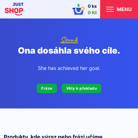
0 ks
MENU
0 Kč
Slovník
Ona dosáhla svého cíle.
She has achieved her goal.
Fráze
Věty k překladu
Produkty, kde výraz nebo frázi učíme