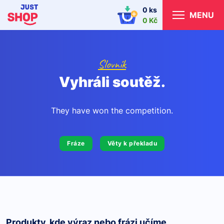
0 ks
MENU
0 Kč
Slovník
Vyhráli soutěž.
They have won the competition.
Fráze
Věty k překladu
Produkty, kde výraz nebo frázi učíme