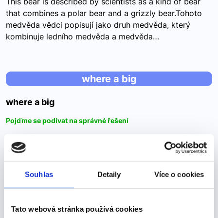
This bear is described by scientists as a kind of bear
that combines a polar bear and a grizzly bear.Tohoto
medvěda vědci popisují jako druh medvěda, který
kombinuje ledního medvěda a medvěda…
where a big
where a big
Pojďme se podívat na správné řešení
The most popular attraction is the railway station
where a big board with the name of the village can be
found. Nejoblíbenější atrakcí je železniční stanice, kde
Souhlas
Detaily
Více o cookies
se nachází velká tabule s názvem obce…
Tato webová stránka používá cookies