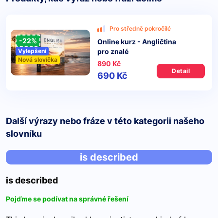
Pro středně pokročilé
-22%
Online kurz - Angličtina
pro znalé
Vylepšení
Nová slovíčka
890 Kč
Detail
690 Kč
Další výrazy nebo fráze v této kategorii našeho
slovníku
is described
is described
Pojďme se podívat na správné řešení