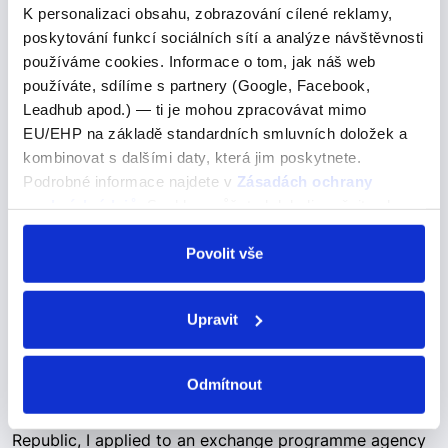
other signs
K personalizaci obsahu, zobrazování cílené reklamy,
poskytování funkcí sociálních sítí a analýze návštěvnosti
other signs
používáme cookies. Informace o tom, jak náš web
používáte, sdílíme s partnery (Google, Facebook,
Pojďme se podívat na správné řešení
Leadhub apod.) — ti je mohou zpracovávat mimo
That’s when they discovered other signs that showed
EU/EHP na základě standardních smluvních doložek a
the creature might be a grizzly bear.Tehdy objevili další
kombinovat s dalšími daty, která jim poskytnete.
znaky, které naznačovaly, že by se mohlo jednat o
Podrobné informace najdete v
Zásadách ochrany
medvěda grizzlyho. A) other B) another…
osobních údajů
. Souhlas můžete kdykoli změnit nebo
odvolat v nastavení cookies, případně se obrátit na
ÚOOÚ.
Povolit vše
was attending
Upravit
was attending
Pojďme se podívat na správné řešení
Odmítnout
So while I was attending high school in the Czech
Republic, I applied to an exchange programme agency