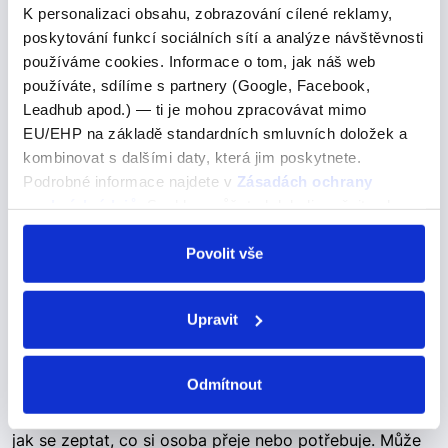
her turn
K personalizaci obsahu, zobrazování cílené reklamy,
poskytování funkcí sociálních sítí a analýze návštěvnosti
her turn
používáme cookies. Informace o tom, jak náš web
používáte, sdílíme s partnery (Google, Facebook,
na řadě
Leadhub apod.) — ti je mohou zpracovávat mimo
Věta "When it was almost her turn, she heard the
EU/EHP na základě standardních smluvních doložek a
security people giving loud and clear instructions"
kombinovat s dalšími daty, která jim poskytnete.
obsahuje frázi "her turn", která je v angličtině velmi
Podrobné informace najdete v
Zásadách ochrany
běžná. Pojďme se na ni podrobněji podívat. …
osobních údajů
. Souhlas můžete kdykoli změnit nebo
odvolat v nastavení cookies, případně se obrátit na
ÚOOÚ.
Povolit vše
What can I get for you?
Upravit
What can I get for you?
Co pro vás mohu udělat? Co vám mohu přinést?
Odmítnout
What can I get for you? Tato fráze je zdvořilý způsob,
jak se zeptat, co si osoba přeje nebo potřebuje. Může