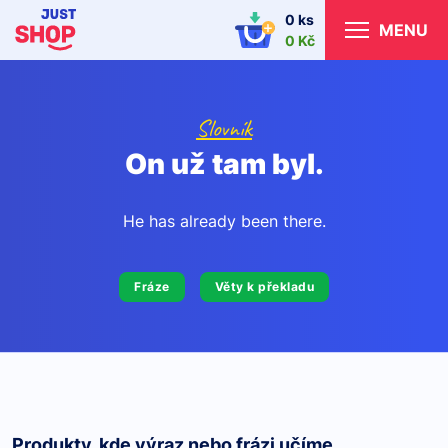
0 ks
MENU
0 Kč
Slovník
On už tam byl.
He has already been there.
Fráze
Věty k překladu
Produkty, kde výraz nebo frázi učíme