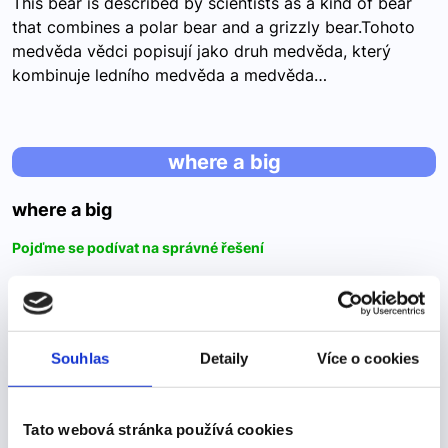
This bear is described by scientists as a kind of bear
that combines a polar bear and a grizzly bear.Tohoto
medvěda vědci popisují jako druh medvěda, který
kombinuje ledního medvěda a medvěda…
where a big
where a big
Pojďme se podívat na správné řešení
The most popular attraction is the railway station
where a big board with the name of the village can be
found. Nejoblíbenější atrakcí je železniční stanice, kde
Souhlas
Detaily
Více o cookies
se nachází velká tabule s názvem obce…
Tato webová stránka používá cookies