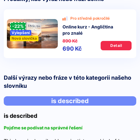
Pro středně pokročilé
-22%
Online kurz - Angličtina
pro znalé
Vylepšení
Nová slovíčka
890 Kč
Detail
690 Kč
Další výrazy nebo fráze v této kategorii našeho
slovníku
is described
is described
Pojďme se podívat na správné řešení