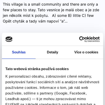
This village is a small community and there are only a
few places to stay. Tato vesnice je malá obec a je zde
jen několik míst k pobytu. A) some B) little C) few
Opět chyták a tady vám napoví “a”…
on August 24th 2017
Souhlas
Detaily
Více o cookies
on August 24th 2017
Pojďme se podívat na správné řešení
Tato webová stránka používá cookies
Finally, on August 24th 2017, I landed at Regina
K personalizaci obsahu, zobrazování cílené reklamy,
International Airport to start the adventure of a
poskytování funkcí sociálních sítí a analýze návštěvnosti
lifetime.Nakonec jsem 24. srpna 2017 přistál na
používáme cookies. Informace o tom, jak náš web
mezinárodním letišti Regina, abych zahájil životní…
používáte, sdílíme s partnery (Google, Facebook,
Leadhub apod.) — ti je mohou zpracovávat mimo
EU/EHP na základě standardních smluvních doložek a