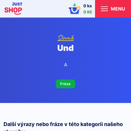
0 ks
MENU
0 Kč
Slovník
Und
A
Fráze
Další výrazy nebo fráze v této kategorii našeho