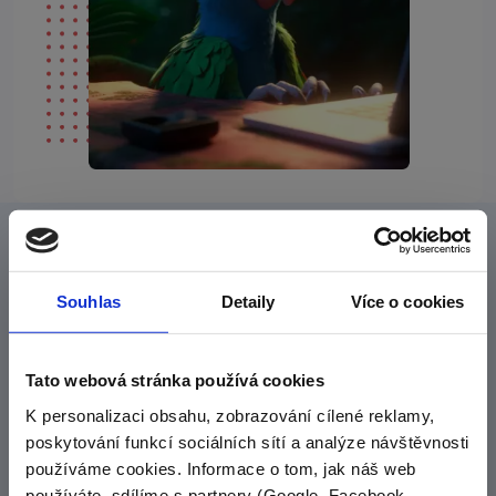
Seznam se s naší filozofíí
Cílem našich online kurzů je tě zabavit
Souhlas
Detaily
Více o cookies
a posunout vpřed
Tato webová stránka používá cookies
Naším hlavním cílem je vám poskytnout materiály, které
vás pobaví, něco vás naučí a do kterých se nebudete
K personalizaci obsahu, zobrazování cílené reklamy,
muset nutit. Takové materiály, které si rádi otevřete
poskytování funkcí sociálních sítí a analýze návštěvnosti
a dáte jim večer přednost před Instagramem nebo
používáme cookies. Informace o tom, jak náš web
Netflixem.
používáte, sdílíme s partnery (Google, Facebook,