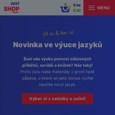
0 ks
MENU
0 Kč
Uč se & bav se
Novinka ve výuce jazyků
Baví vás výuka pomocí zábavných
příběhů, seriálů a knížek? Nás taky!
Proto jsou naše materiály v první řadě
zábava, u které se jako bonus rychle
naučíte nový jazyk.
Vyber si z nabídky a začni!