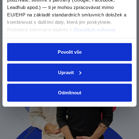
Produkt nebyl nalezen, nebo je součástí
Leadhub apod.) — ti je mohou zpracovávat mimo
balíčku
EU/EHP na základě standardních smluvních doložek a
Zjisti o nás více
kombinovat s dalšími daty, která jim poskytnete.
OK
Podrobné informace najdete v
Zásadách ochrany
osobních údajů
. Souhlas můžete kdykoli změnit nebo
odvolat v nastavení cookies, případně se obrátit na
ÚOOÚ.
Povolit vše
Upravit
Odmítnout