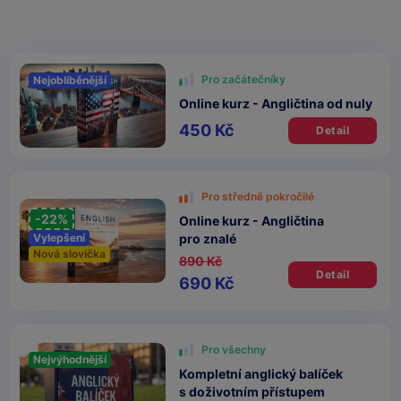
Pro začátečníky
Nejoblíběnější
Online kurz - Angličtina od nuly
450 Kč
Detail
Pro středně pokročilé
-22%
Online kurz - Angličtina
pro znalé
Vylepšení
Nová slovíčka
890 Kč
Detail
690 Kč
Pro všechny
Nejvýhodnější
Kompletní anglický balíček
s doživotním přístupem