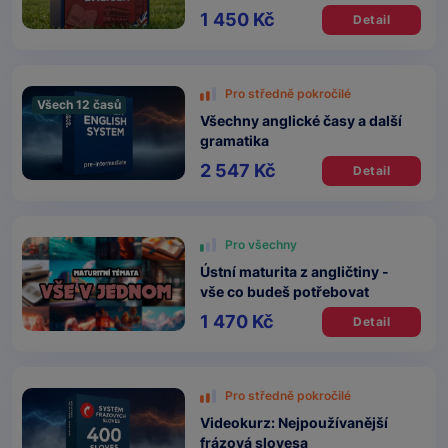
1 450 Kč
Detail
Pro středně pokročilé
Všech 12 časů
Všechny anglické časy a další
gramatika
2 547 Kč
Detail
Pro všechny
Ústní maturita z angličtiny -
vše co budeš potřebovat
1 470 Kč
Detail
Pro středně pokročilé
Videokurz: Nejpoužívanější
frázová slovesa