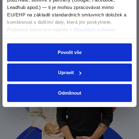
Kategorie nebyla nalezena
Leadhub apod.) — ti je mohou zpracovávat mimo
EU/EHP na základě standardních smluvních doložek a
Zjisti o nás více
OK
kombinovat s dalšími daty, která jim poskytnete.
Podrobné informace najdete v
Zásadách ochrany
osobních údajů
. Souhlas můžete kdykoli změnit nebo
odvolat v nastavení cookies, případně se obrátit na
ÚOOÚ.
Povolit vše
Upravit
Odmítnout