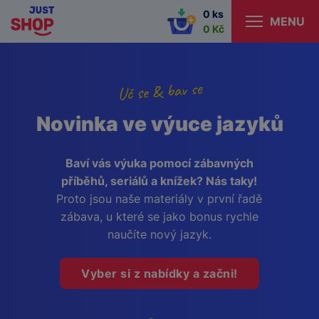
0 ks
MENU
0 Kč
Uč se & bav se
Novinka ve výuce jazyků
Baví vás výuka pomocí zábavných
příběhů, seriálů a knížek? Nás taky!
Proto jsou naše materiály v první řadě
zábava, u které se jako bonus rychle
naučíte nový jazyk.
Vyber si z nabídky a začni!