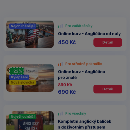
Pro začátečníky
Nejoblíběnější
Online kurz - Angličtina od nuly
450 Kč
Detail
Pro středně pokročilé
-22%
Online kurz - Angličtina
pro znalé
Vylepšení
Nová slovíčka
890 Kč
Detail
690 Kč
Pro všechny
Nejvýhodnější
Kompletní anglický balíček
s doživotním přístupem