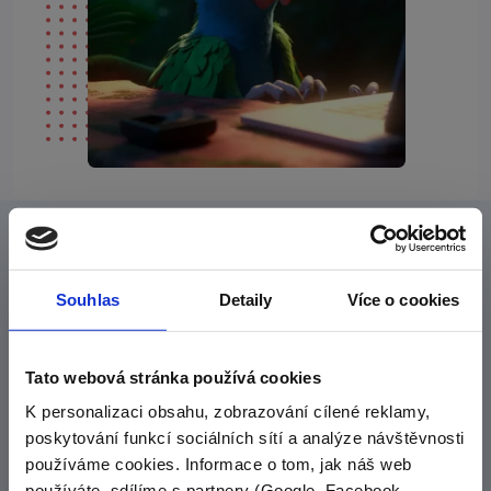
Seznam se s naší filozofíí
Cílem našich online kurzů je tě zabavit
Souhlas
Detaily
Více o cookies
a posunout vpřed
Naším hlavním cílem je vám poskytnout materiály, které
Tato webová stránka používá cookies
vás pobaví, něco vás naučí a do kterých se nebudete
K personalizaci obsahu, zobrazování cílené reklamy,
muset nutit. Takové materiály, které si rádi otevřete
poskytování funkcí sociálních sítí a analýze návštěvnosti
a dáte jim večer přednost před Instagramem nebo
používáme cookies. Informace o tom, jak náš web
Netflixem.
používáte, sdílíme s partnery (Google, Facebook,