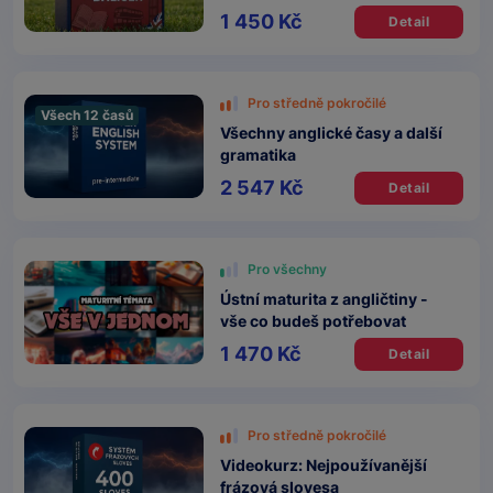
1 450 Kč
Detail
Pro středně pokročilé
Všech 12 časů
Všechny anglické časy a další
gramatika
2 547 Kč
Detail
Pro všechny
Ústní maturita z angličtiny -
vše co budeš potřebovat
1 470 Kč
Detail
Pro středně pokročilé
Videokurz: Nejpoužívanější
frázová slovesa