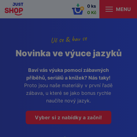
0 ks
MENU
0 Kč
Uč se & bav se
Novinka ve výuce jazyků
Baví vás výuka pomocí zábavných
příběhů, seriálů a knížek? Nás taky!
Proto jsou naše materiály v první řadě
zábava, u které se jako bonus rychle
naučíte nový jazyk.
Vyber si z nabídky a začni!