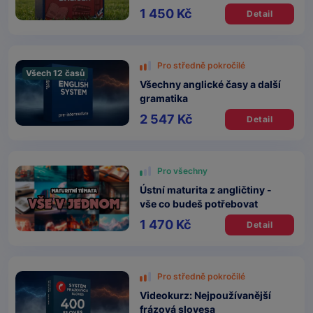
1 450 Kč
Detail
Pro středně pokročilé
Všech 12 časů
Všechny anglické časy a další
gramatika
2 547 Kč
Detail
Pro všechny
Ústní maturita z angličtiny -
vše co budeš potřebovat
1 470 Kč
Detail
Pro středně pokročilé
Videokurz: Nejpoužívanější
frázová slovesa