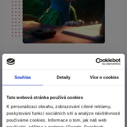
Seznam se s naší filozofíí
Cílem našich online kurzů je tě zabavit
Souhlas
Detaily
Více o cookies
a posunout vpřed
Tato webová stránka používá cookies
Naším hlavním cílem je vám poskytnout materiály, které
vás pobaví, něco vás naučí a do kterých se nebudete
K personalizaci obsahu, zobrazování cílené reklamy,
muset nutit. Takové materiály, které si rádi otevřete
poskytování funkcí sociálních sítí a analýze návštěvnosti
a dáte jim večer přednost před Instagramem nebo
používáme cookies. Informace o tom, jak náš web
Netflixem.
používáte, sdílíme s partnery (Google, Facebook,