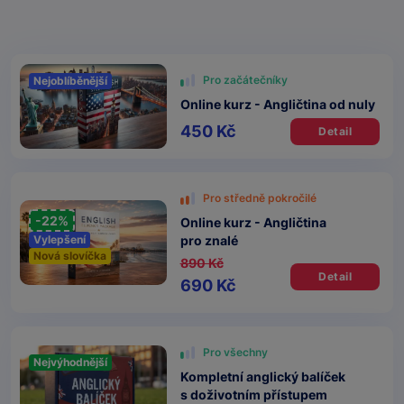
Pro začátečníky
Nejoblíběnější
Online kurz - Angličtina od nuly
450 Kč
Detail
Pro středně pokročilé
-22%
Online kurz - Angličtina
pro znalé
Vylepšení
Nová slovíčka
890 Kč
Detail
690 Kč
Pro všechny
Nejvýhodnější
Kompletní anglický balíček
s doživotním přístupem