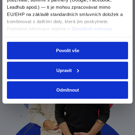
Kategorie nebyla nalezena
Leadhub apod.) — ti je mohou zpracovávat mimo
EU/EHP na základě standardních smluvních doložek a
Zjisti o nás více
OK
kombinovat s dalšími daty, která jim poskytnete.
Podrobné informace najdete v
Zásadách ochrany
osobních údajů
. Souhlas můžete kdykoli změnit nebo
odvolat v nastavení cookies, případně se obrátit na
ÚOOÚ.
Povolit vše
Upravit
Odmítnout