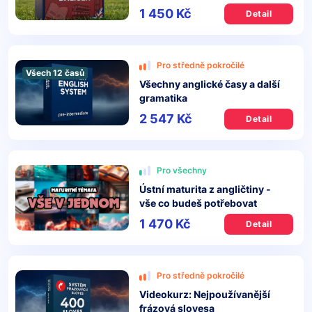
1 450 Kč
Detail
Pro středně pokročilé
Všech 12 časů
Všechny anglické časy a další
gramatika
2 547 Kč
Detail
Pro všechny
Ústní maturita z angličtiny -
vše co budeš potřebovat
1 470 Kč
Detail
Pro středně pokročilé
Videokurz: Nejpoužívanější
frázová slovesa