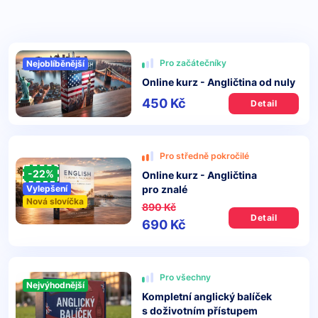
Pro začátečníky
Nejoblíběnější
Online kurz - Angličtina od nuly
450 Kč
Detail
Pro středně pokročilé
-22%
Online kurz - Angličtina
pro znalé
Vylepšení
Nová slovíčka
890 Kč
Detail
690 Kč
Pro všechny
Nejvýhodnější
Kompletní anglický balíček
s doživotním přístupem