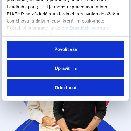
Leadhub apod.) — ti je mohou zpracovávat mimo
EU/EHP na základě standardních smluvních doložek a
Zjisti o nás více
kombinovat s dalšími daty, která jim poskytnete.
Podrobné informace najdete v
Zásadách ochrany
osobních údajů
. Souhlas můžete kdykoli změnit nebo
odvolat v nastavení cookies, případně se obrátit na
ÚOOÚ.
Povolit vše
Upravit
Odmítnout