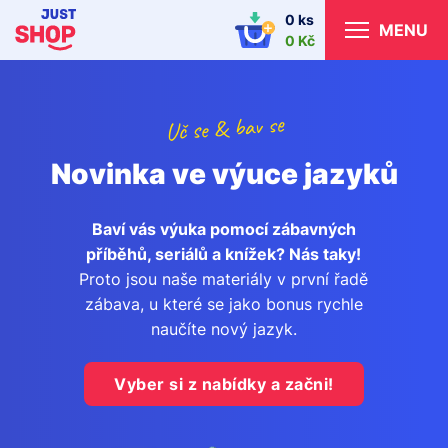
0 ks
MENU
0 Kč
Uč se & bav se
Novinka ve výuce jazyků
Baví vás výuka pomocí zábavných
příběhů, seriálů a knížek? Nás taky!
Proto jsou naše materiály v první řadě
zábava, u které se jako bonus rychle
naučíte nový jazyk.
Vyber si z nabídky a začni!