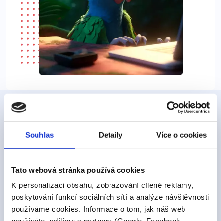
Seznam se s naší filozofíí
Cílem našich online kurzů je tě zabavit
Souhlas
Detaily
Více o cookies
a posunout vpřed
Naším hlavním cílem je vám poskytnout materiály, které
Tato webová stránka používá cookies
vás pobaví, něco vás naučí a do kterých se nebudete
K personalizaci obsahu, zobrazování cílené reklamy,
muset nutit. Takové materiály, které si rádi otevřete
poskytování funkcí sociálních sítí a analýze návštěvnosti
a dáte jim večer přednost před Instagramem nebo
používáme cookies. Informace o tom, jak náš web
Netflixem.
používáte, sdílíme s partnery (Google, Facebook,